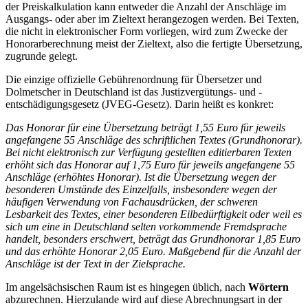
der Preiskalkulation kann entweder die Anzahl der Anschläge im
Ausgangs- oder aber im Zieltext herangezogen werden. Bei Texten,
die nicht in elektronischer Form vorliegen, wird zum Zwecke der
Honorarberechnung meist der Zieltext, also die fertigte Übersetzung,
zugrunde gelegt.
Die einzige offizielle Gebührenordnung für Übersetzer und
Dolmetscher in Deutschland ist das Justizvergütungs- und -
entschädigungsgesetz (JVEG-Gesetz). Darin heißt es konkret:
Das Honorar für eine Übersetzung beträgt 1,55 Euro für jeweils
angefangene 55 Anschläge des schriftlichen Textes (Grundhonorar).
Bei nicht elektronisch zur Verfügung gestellten editierbaren Texten
erhöht sich das Honorar auf 1,75 Euro für jeweils angefangene 55
Anschläge (erhöhtes Honorar). Ist die Übersetzung wegen der
besonderen Umstände des Einzelfalls, insbesondere wegen der
häufigen Verwendung von Fachausdrücken, der schweren
Lesbarkeit des Textes, einer besonderen Eilbedürftigkeit oder weil es
sich um eine in Deutschland selten vorkommende Fremdsprache
handelt, besonders erschwert, beträgt das Grundhonorar 1,85 Euro
und das erhöhte Honorar 2,05 Euro. Maßgebend für die Anzahl der
Anschläge ist der Text in der Zielsprache.
Im angelsächsischen Raum ist es hingegen üblich, nach
Wörtern
abzurechnen. Hierzulande wird auf diese Abrechnungsart in der