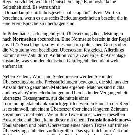
Regel verzichtet, weil im Deutschen lange Komposita keine
Seltenheit sind. Es wäre unfair
„Donaudampfschifffahrtsgesellschaftskapitän“ als ein Wort zu
berechnen, wenn es aus sechs Bedeutungseinheiten besteht, die in
eine Fremdsprache zu übertragen sind.
In Polen hat es sich eingebürgert, Übersetzungsdienstleistungen
nach
Normseiten
abzurechen. Eine Normseite besteht in der Regel
aus 1125 Anschlägen; so wird es auch im polnischen Gesetz über
die Vergütung von beeidigten Übersetzern festgelegt. Allerdings
kommt diese Zahl durch Addition von 25 Zeilen je 45 Anschläge
zustande, was von den deutschen Gepflogenheiten nicht weit
entfernt ist.
Neben Zeilen-, Wort- und Seitenpreisen werden Sie in der
Übersetzungsbranche Preisstaffelungen begegnen, die sich aus der
Anzahl der so genannten
Matches
ergeben. Matches sind nichts
anderes als Wortwiederholungen und bereits in der Vergangenheit
übersetzte Textsegmente, auf die mittels einer
Terminologiedatenbank zurückgegriffen werden kann. In der Regel
ist es sinnvoll, mit einem Übersetzer über einen längeren Zeitraum
zusammen zu arbeiten. Wenn Ihre Texte immer wieder dieselben
Ausdrücke enthalten, kann dieser mit einem
Translation-Memory-
Tool
arbeiten und beim Übersetzen eines neuen Textes auf frühere
Übersetzungseinheiten zurückgreifen. Das spart nicht nur Zeit und