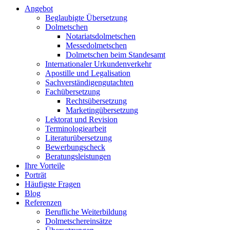
Angebot
Beglaubigte Übersetzung
Dolmetschen
Notariatsdolmetschen
Messedolmetschen
Dolmetschen beim Standesamt
Internationaler Urkundenverkehr
Apostille und Legalisation
Sachverständigengutachten
Fachübersetzung
Rechtsübersetzung
Marketingübersetzung
Lektorat und Revision
Terminologiearbeit
Literaturübersetzung
Bewerbungscheck
Beratungsleistungen
Ihre Vorteile
Porträt
Häufigste Fragen
Blog
Referenzen
Berufliche Weiterbildung
Dolmetschereinsätze