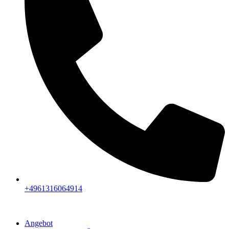
+4961316064914
Angebot