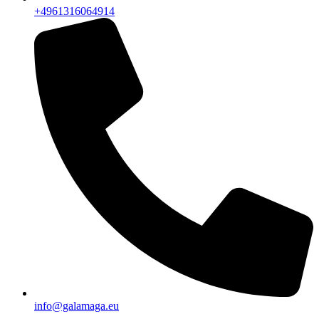
+4961316064914
info@galamaga.eu