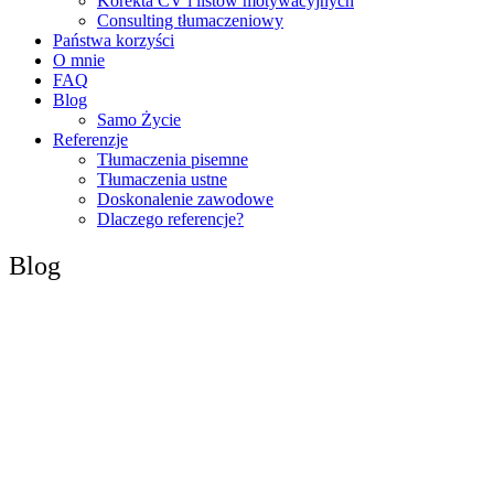
Korekta CV i listów motywacyjnych
Consulting tłumaczeniowy
Państwa korzyści
O mnie
FAQ
Blog
Samo Życie
Referenzje
Tłumaczenia pisemne
Tłumaczenia ustne
Doskonalenie zawodowe
Dlaczego referencje?
Blog
Czy tłumaczenia poświadczone w Niemczech są