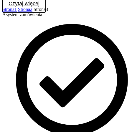
Czytaj więcej
Strona
1
Strona
2
Strona
3
Asystent zamówienia