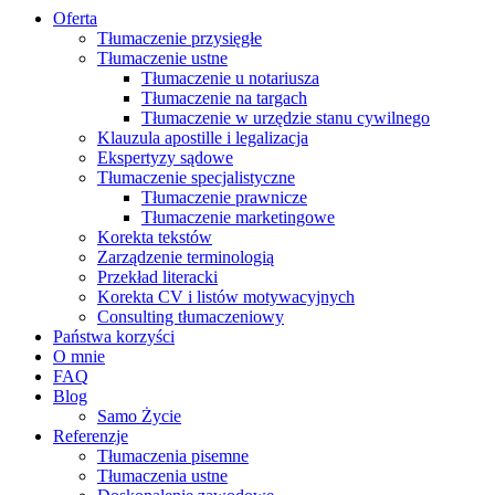
Oferta
Tłumaczenie przysięgłe
Tłumaczenie ustne
Tłumaczenie u notariusza
Tłumaczenie na targach
Tłumaczenie w urzędzie stanu cywilnego
Klauzula apostille i legalizacja
Ekspertyzy sądowe
Tłumaczenie specjalistyczne
Tłumaczenie prawnicze
Tłumaczenie marketingowe
Korekta tekstów
Zarządzenie terminologią
Przekład literacki
Korekta CV i listów motywacyjnych
Consulting tłumaczeniowy
Państwa korzyści
O mnie
FAQ
Blog
Samo Życie
Referenzje
Tłumaczenia pisemne
Tłumaczenia ustne