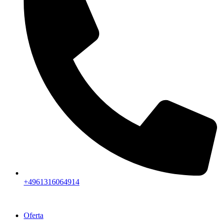
+4961316064914
Oferta