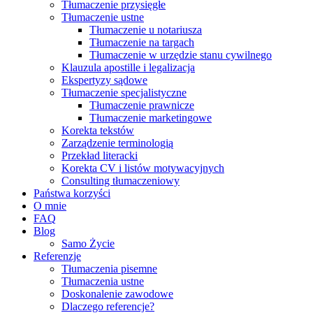
Tłumaczenie przysięgłe
Tłumaczenie ustne
Tłumaczenie u notariusza
Tłumaczenie na targach
Tłumaczenie w urzędzie stanu cywilnego
Klauzula apostille i legalizacja
Ekspertyzy sądowe
Tłumaczenie specjalistyczne
Tłumaczenie prawnicze
Tłumaczenie marketingowe
Korekta tekstów
Zarządzenie terminologią
Przekład literacki
Korekta CV i listów motywacyjnych
Consulting tłumaczeniowy
Państwa korzyści
O mnie
FAQ
Blog
Samo Życie
Referenzje
Tłumaczenia pisemne
Tłumaczenia ustne
Doskonalenie zawodowe
Dlaczego referencje?