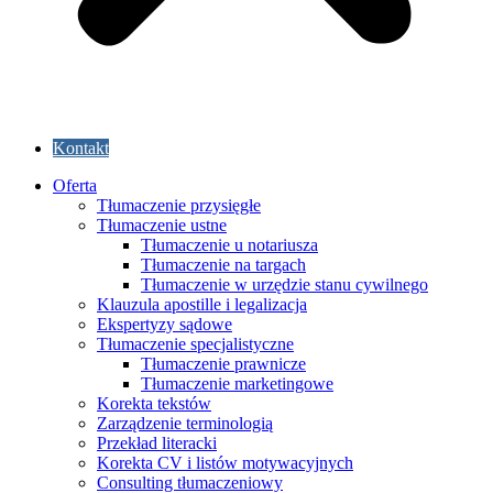
Kontakt
Oferta
Tłumaczenie przysięgłe
Tłumaczenie ustne
Tłumaczenie u notariusza
Tłumaczenie na targach
Tłumaczenie w urzędzie stanu cywilnego
Klauzula apostille i legalizacja
Ekspertyzy sądowe
Tłumaczenie specjalistyczne
Tłumaczenie prawnicze
Tłumaczenie marketingowe
Korekta tekstów
Zarządzenie terminologią
Przekład literacki
Korekta CV i listów motywacyjnych
Consulting tłumaczeniowy