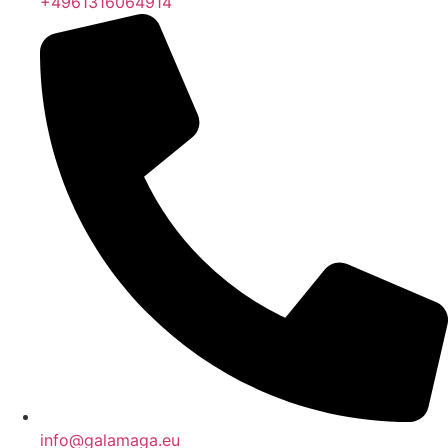
+4961316064914
info@galamaga.eu