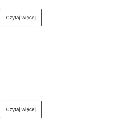
Niemczech jak i w Polsce gwarantuje, że […]
Czytaj więcej
Tłumacz Google dobrą
alternatywą?
W powszechnym mniemaniu zawód tłumacza (jak wiele
innych) jest zagrożony wyginięciem. Programy do
tłumaczenia automatycznego oferowane np. przez Google
lub Bing są dostępne bezpłatnie i w każdej chwili. Trzeba
przyznać, że darmowe tłumaczenia online są z roku na rok
coraz lepszej jakości. Jest to wygodne rozwiązanie dla
prywatnych zastosowań, na przykład, gdy jesteśmy za
granicą […]
Czytaj więcej
Legalizacja, apostille,