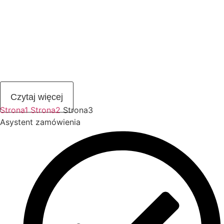
niemieckim prawem i zostało sporządzone jej tłumaczenie
na język polski, jaką wartość prawną ma owe
tłumaczenie? Czy tekst w języku niemieckim zawsze ma
pierwszeństwo przy interpretacji i ocenie prawnej, a tekst
polski służy jedynie do celów informacyjnych?
Tłumaczenie staje się prawnie wiążące tylko wówczas,
gdy drugi język […]
Czytaj więcej
Strona
1
Strona
2
Strona
3
Asystent zamówienia